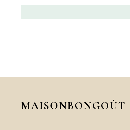
MAISONBONGOÛT