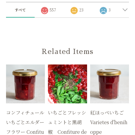
すべて
557
23
3
Related Items
コンフィチュール
いちごとフレッシ
紅ほっぺいちご
いちごとエルダー
ュミントと黒胡
Varietes d'benih
フラワー Confitu
椒 Confiture de
oppe