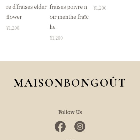
re d'fraises elder
fraises poivre n
¥1,200
flower
oir menthe fraîc
he
¥1,200
¥1,200
MAISONBONGOÛT
Follow Us