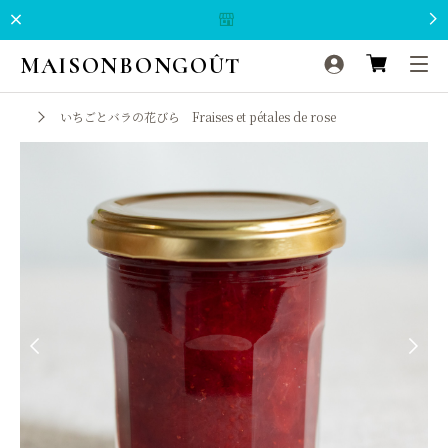
MAISONBONGOÛT
いちごとバラの花びら Fraises et pétales de rose
Previous
Next